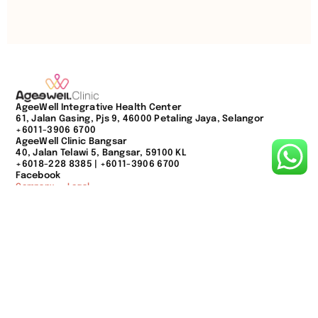
AgeeWell Integrative Health Center
61, Jalan Gasing, Pjs 9, 46000 Petaling Jaya, Selangor
+6011-3906 6700
AgeeWell Clinic Bangsar
40, Jalan Telawi 5, Bangsar, 59100 KL
+6018-228 8385
|
+6011-3906 6700
Facebook
Company
Legal
About
Terms & Conditions
Services
Privacy Policy
Team
Blogs
Contact
Copyright © 2026 NUTRAVIT SDN. BHD. 202401027773 (1573622-M). All
rights reserved.